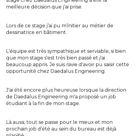
stage chez Daedalus Engineering a été la
Interlocuteurs
meilleure décision que j'ai prise.
INFO@DAEDALUS.LU
+352 26 87 03 55
Lors de ce stage j’ai pu m’initier au métier de
dessinatrice en bâtiment.
L'équipe est très sympathique et serviable, si bien
que mon stage s'est très bien passé et j'ai
beaucoup appris. Je suis ravie d'avoir pu saisir cette
opportunité chez Daedalus Engineering.
J'ai été encore plus heureuse lorsque la direction
de Daedalus Engineering m'a proposé un job
étudiant à la fin de mon stage.
Là aussi, tout se passe pour le mieux et mon
prochain job d’été au sein du bureau est déjà
planifié.