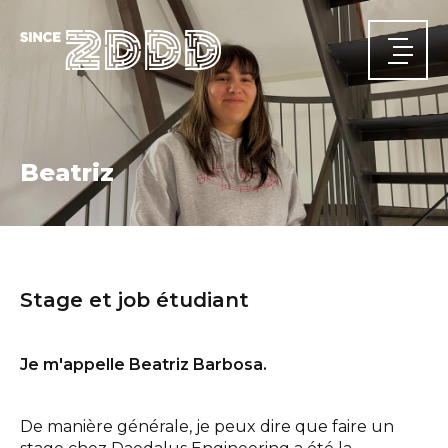
Beatriz
ACCUEIL
Actualités
Stage et job étudiant
A PROPOS
Qui nous sommes
Notre parcours
Nos équipes
DOMAINES D'ACTIVITÉ
Je m'appelle Beatriz Barbosa.
Structures
Infrastructures
Énergie
Sécurité et santé
PROJETS
CARRIÈRE
De manière générale, je peux dire que faire un
CONTACT