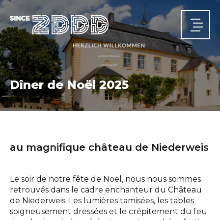
Dîner de Noël 2025
ACCUEIL
Actualités
au magnifique château de Niederweis
A PROPOS
Qui nous sommes
Notre parcours
Nos équipes
DOMAINES D'ACTIVITÉ
Le soir de notre fête de Noël, nous nous sommes
Structures
Infrastructures
Énergie
Sécurité et santé
PROJETS
retrouvés dans le cadre enchanteur du Château
de Niederweis. Les lumières tamisées, les tables
CARRIÈRE
soigneusement dressées et le crépitement du feu
CONTACT