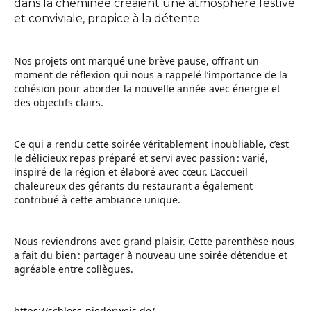
dans la cheminée créaient une atmosphère festive
Interlocuteurs
et conviviale, propice à la détente.
INFO@DAEDALUS.LU
+352 26 87 03 55
Nos projets ont marqué une brève pause, offrant un
moment de réflexion qui nous a rappelé l’importance de la
cohésion pour aborder la nouvelle année avec énergie et
des objectifs clairs.
Ce qui a rendu cette soirée véritablement inoubliable, c’est
le délicieux repas préparé et servi avec passion : varié,
inspiré de la région et élaboré avec cœur. L’accueil
chaleureux des gérants du restaurant a également
contribué à cette ambiance unique.
Nous reviendrons avec grand plaisir. Cette parenthèse nous
a fait du bien : partager à nouveau une soirée détendue et
agréable entre collègues.
https://schloss-niederweis.de/