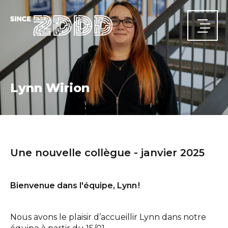
Lynn Wirion
ACCUEIL
Actualités
Une nouvelle collègue - janvier 2025
A PROPOS
Qui nous sommes
Notre parcours
Nos équipes
DOMAINES D'ACTIVITÉ
Bienvenue dans l'équipe, Lynn !
Structures
Infrastructures
Énergie
Sécurité et santé
PROJETS
CARRIÈRE
Nous avons le plaisir d’accueillir Lynn dans notre
CONTACT