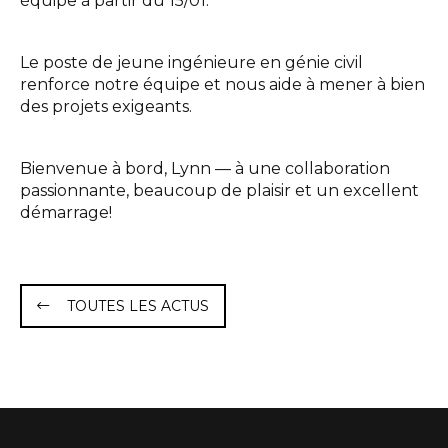
équipe à partir du 15/01.
Interlocuteurs
Le poste de jeune ingénieure en génie civil
INFO@DAEDALUS.LU
+352 26 87 03 55
renforce notre équipe et nous aide à mener à bien
des projets exigeants.
Bienvenue à bord, Lynn — à une collaboration
passionnante, beaucoup de plaisir et un excellent
démarrage!
TOUTES LES ACTUS