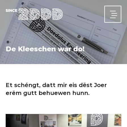
De Kleeschen war do!
HOME
News
Et schéngt, datt mir eis dëst Joer
erëm gutt behuewen hunn.
ÜBER UNS
Wer wir sind
Unsere Historie
Unsere Teams
AKTIVITÄTSBEREICHE
Hochbau
Tiefbau
Energie
SiGeKo
PROJEKTE
JOBS
KONTAKT