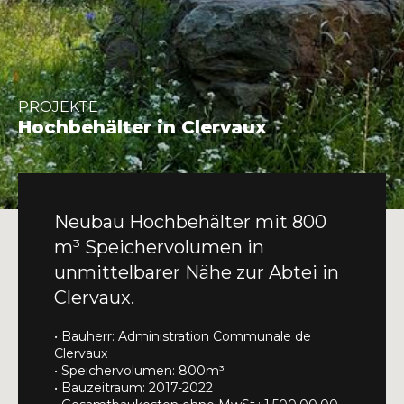
INFO@DAEDALUS.LU
+352 26 87 03 55
PROJEKTE
Hochbehälter in Clervaux
Neubau Hochbehälter mit 800
m³ Speichervolumen in
unmittelbarer Nähe zur Abtei in
Clervaux.
• Bauherr: Administration Communale de
Clervaux
• Speichervolumen: 800m³
• Bauzeitraum: 2017-2022