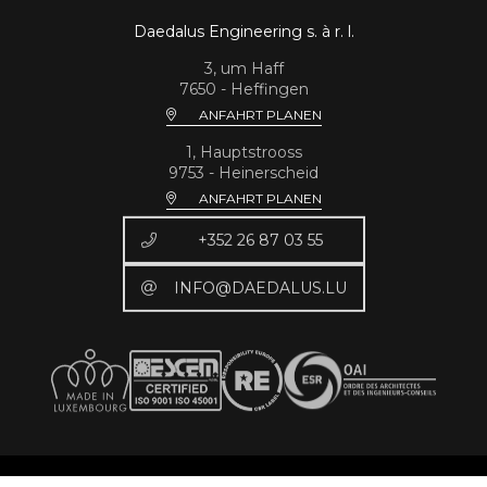
Daedalus Engineering s. à r. l.
3, um Haff
7650 - Heffingen
ANFAHRT PLANEN
1, Hauptstrooss
9753 - Heinerscheid
ANFAHRT PLANEN
+352 26 87 03 55
INFO@DAEDALUS.LU
© 2023-2026 Daedalus Engineering.
Impressum
-