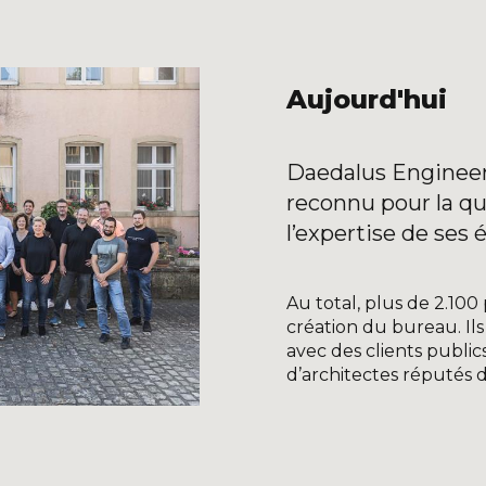
DOMAINES D'ACTIVIT
Structures
Infrastructures
Énergie
Sécurité et santé
PROJETS
Aujourd'hui
CARRIÈRE
Daedalus Engineeri
reconnu pour la qua
CONTACT
l’expertise de ses 
Interlocuteurs
Au total, plus de 2.100 
création du bureau. Ils
avec des clients public
INFO@DAEDALUS.LU
+352 26 87 03 55
d’architectes réputé