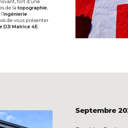
novant, fort d’une
es de la
topographie
,
l’
ingénierie
vis de vous présenter
le DJI Matrice 4E
.
Septembre 20