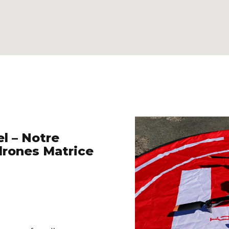
el – Notre
rones Matrice