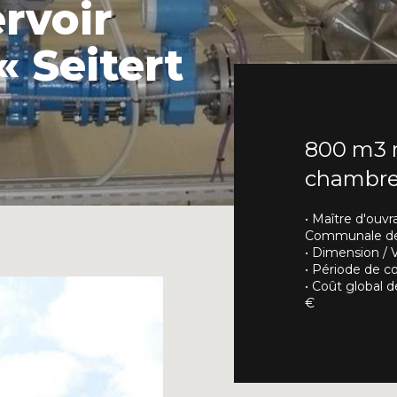
rvoir
CARRIÈRE
« Seitert
CONTACT
Interlocuteurs
800 m3 r
chambr
INFO@DAEDALUS.LU
+352 26 87 03 55
• Maître d'ouvr
Communale de 
• Dimension /
• Période de c
• Coût global 
€