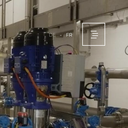
-
DE
FR
É