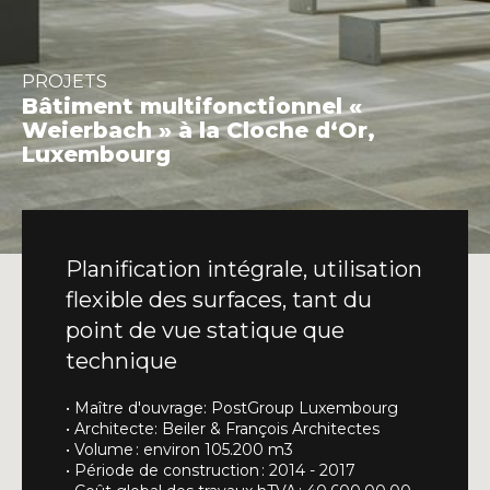
INFO@DAEDALUS.LU
+352 26 87 03 55
PROJETS
Bâtiment multifonctionnel «
Weierbach » à la Cloche d‘Or,
Luxembourg
Planification intégrale, utilisation
flexible des surfaces, tant du
point de vue statique que
technique
• Maître d'ouvrage: PostGroup Luxembourg
• Architecte: Beiler & François Architectes
• Volume : environ 105.200 m3
• Période de construction : 2014 - 2017