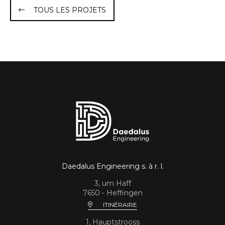
TOUS LES PROJETS
Daedalus Engineering s. à r. l.
3, um Haff
7650 - Heffingen
ITINÉRAIRE
1, Hauptstrooss