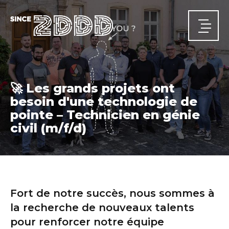
🚀 Les grands projets ont
besoin d'une technologie de
ACCUEIL
pointe – Technicien en génie
Actualités
A PROPOS
civil (m/f/d)
Qui nous sommes
Notre parcours
Nos équipes
DOMAINES D'ACTIVITÉ
Structures
Infrastructures
Énergie
Sécurité et santé
PROJETS
CARRIÈRE
Fort de notre succès, nous sommes à
CONTACT
la recherche de nouveaux talents
Interlocuteurs
pour renforcer notre équipe