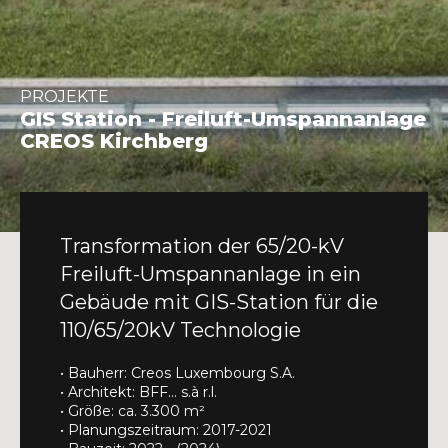
INFO@DAEDALUS.LU
+352 26 87 03 55
PROJEKTE
GIS Station - Freiluft-Umspannanlage
CREOS Kirchberg
Transformation der 65/20-kV
Freiluft-Umspannanlage in ein
Gebäude mit GIS-Station für die
110/65/20kV Technologie
• Bauherr: Creos Luxembourg S.A.
• Architekt: BFF... s.à r.l.
• Größe: ca. 3.300 m²
• Planungszeitraum: 2017-2021