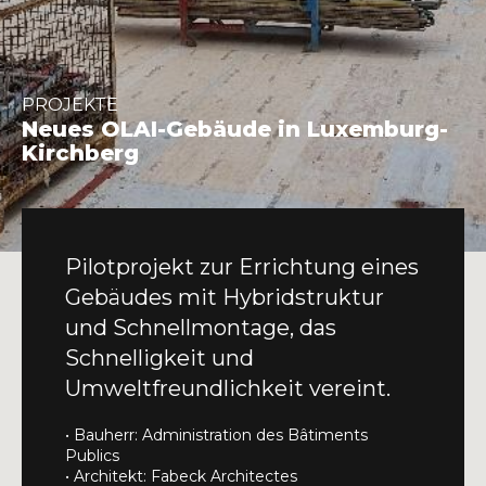
INFO@DAEDALUS.LU
+352 26 87 03 55
PROJEKTE
Neues OLAI-Gebäude in Luxemburg-
Kirchberg
Pilotprojekt zur Errichtung eines
Gebäudes mit Hybridstruktur
und Schnellmontage, das
Schnelligkeit und
Umweltfreundlichkeit vereint.
• Bauherr: Administration des Bâtiments
Publics
• Architekt: Fabeck Architectes