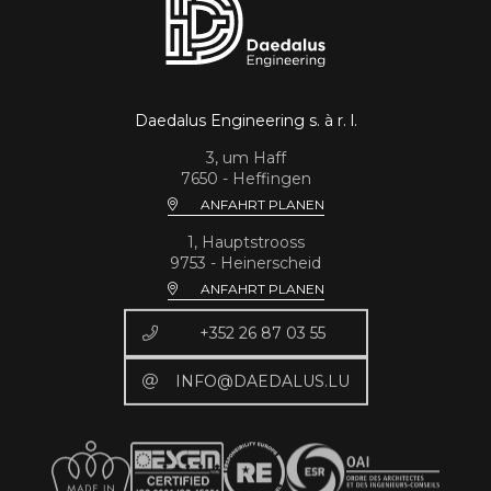
Daedalus Engineering s. à r. l.
3, um Haff
7650 - Heffingen
ANFAHRT PLANEN
1, Hauptstrooss
9753 - Heinerscheid
ANFAHRT PLANEN
+352 26 87 03 55
INFO@DAEDALUS.LU