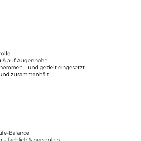
olle
Du & auf Augenhöhe
enommen – und gezielt eingesetzt
st und zusammenhält
Life-Balance
 – fachlich & persönlich