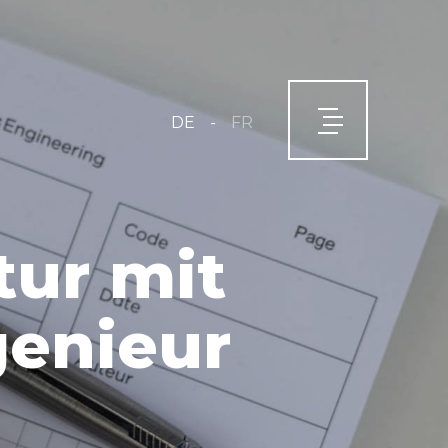
-
DE
FR
tur mit
genieur
E