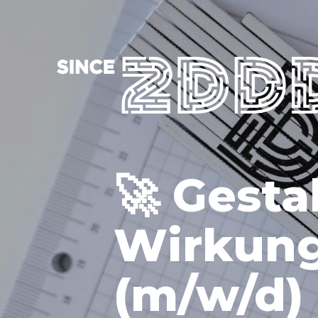
🚀 Gesta
Wirkung
(m/w/d)