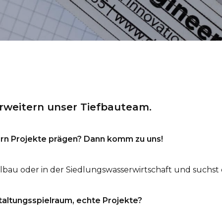
JOBS
KONTAKT
Ansprechpartner
rweitern unser Tiefbauteam.
INFO@DAEDALUS.LU
+352 26 87 03 55
dern Projekte prägen? Dann komm zu uns!
lbau oder in der Siedlungswasserwirtschaft und suchst
altungsspielraum, echte Projekte?