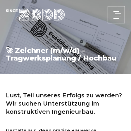
🚀 Zeichner (m/w/d) –
Tragwerksplanung / Hochbau
HOME
News
ÜBER UNS
Wer wir sind
Unsere Historie
Unsere Teams
AKTIVITÄTSBEREICHE
Hochbau
Tiefbau
Energie
SiGeKo
PROJEKTE
Lust, Teil unseres Erfolgs zu werden?
JOBS
Wir suchen Unterstützung im
konstruktiven Ingenieurbau.
KONTAKT
Ansprechpartner
Gestalte aus Ideen präzise Bauwerke