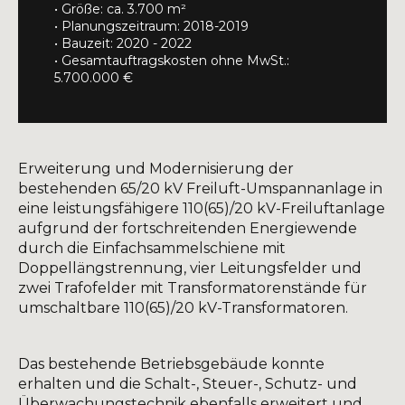
• Größe: ca. 3.700 m²
• Planungszeitraum: 2018-2019
• Bauzeit: 2020 - 2022
• Gesamtauftragskosten ohne MwSt.:
5.700.000 €
Erweiterung und Modernisierung der
bestehenden 65/20 kV Freiluft-Umspannanlage in
eine leistungsfähigere 110(65)/20 kV-Freiluftanlage
aufgrund der fortschreitenden Energiewende
durch die Einfachsammelschiene mit
Doppellängstrennung, vier Leitungsfelder und
zwei Trafofelder mit Transformatorenstände für
umschaltbare 110(65)/20 kV-Transformatoren.
Das bestehende Betriebsgebäude konnte
erhalten und die Schalt-, Steuer-, Schutz- und
Überwachungstechnik ebenfalls erweitert und