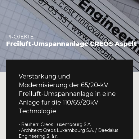
INFO@DAEDALUS.LU
+352 26 87 03 55
PROJEKTE
Freiluft-Umspannanlage CREOS Aspelt
Verstärkung und
Modernisierung der 65/20-kV
Freiluft-Umspannanlage in eine
Anlage für die 110/65/20kV
Technologie
• Bauherr: Creos Luxembourg S.A.
• Architekt: Creos Luxembourg S.A. / Daedalus
Engineering S. à r.l.