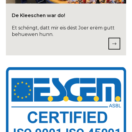
De Kleeschen war do!
Et schéngt, datt mir eis dëst Joer erëm gutt
behuewen hunn.