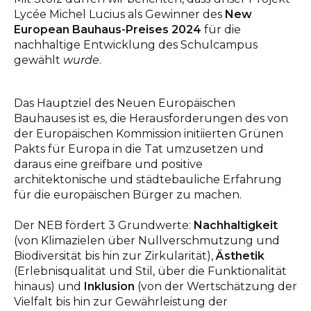
Ansprechpartner
Lycée Michel Lucius als Gewinner des
New
European Bauhaus-Preises 2024
für die
nachhaltige Entwicklung des Schulcampus
INFO@DAEDALUS.LU
+352 26 87 03 55
gewählt
wurde
.
Das Hauptziel des Neuen Europäischen
Bauhauses ist es, die Herausforderungen des von
der Europäischen Kommission initiierten Grünen
Pakts für Europa in die Tat umzusetzen und
daraus eine greifbare und positive
architektonische und städtebauliche Erfahrung
für die europäischen Bürger zu machen.
Der NEB fördert 3 Grundwerte:
Nachhaltigkeit
(von Klimazielen über Nullverschmutzung und
Biodiversität bis hin zur Zirkularität),
Ästhetik
(Erlebnisqualität und Stil, über die Funktionalität
hinaus) und
Inklusion
(von der Wertschätzung der
Vielfalt bis hin zur Gewährleistung der