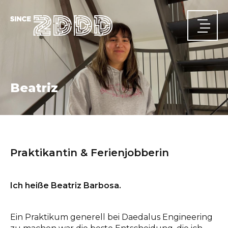
Beatriz
HOME
News
Praktikantin & Ferienjobberin
ÜBER UNS
Wer wir sind
Unsere Historie
Unsere Teams
AKTIVITÄTSBEREICHE
Ich heiße Beatriz Barbosa.
Hochbau
Tiefbau
Energie
SiGeKo
PROJEKTE
JOBS
Ein Praktikum generell bei Daedalus Engineering
KONTAKT