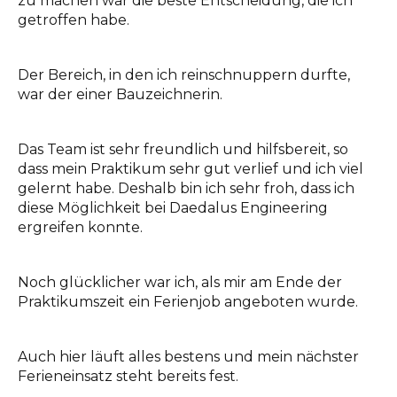
zu machen war die beste Entscheidung, die ich
Ansprechpartner
getroffen habe.
INFO@DAEDALUS.LU
+352 26 87 03 55
Der Bereich, in den ich reinschnuppern durfte,
war der einer Bauzeichnerin.
Das Team ist sehr freundlich und hilfsbereit, so
dass mein Praktikum sehr gut verlief und ich viel
gelernt habe. Deshalb bin ich sehr froh, dass ich
diese Möglichkeit bei Daedalus Engineering
ergreifen konnte.
Noch glücklicher war ich, als mir am Ende der
Praktikumszeit ein Ferienjob angeboten wurde.
Auch hier läuft alles bestens und mein nächster
Ferieneinsatz steht bereits fest.