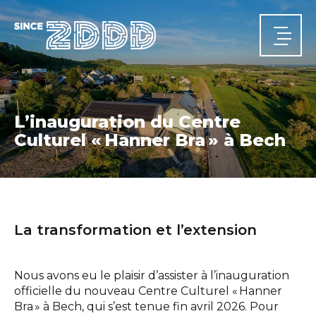
L’inauguration du Centre
Culturel « Hanner Bra » à Bech
ACCUEIL
Actualités
La transformation et l’extension
A PROPOS
Qui nous sommes
Notre parcours
Nos équipes
DOMAINES D'ACTIVITÉ
Structures
Infrastructures
Énergie
Sécurité et santé
PROJETS
Nous avons eu le plaisir d’assister à l’inauguration
CARRIÈRE
officielle du nouveau Centre Culturel « Hanner
Bra » à Bech, qui s’est tenue fin avril 2026. Pour
CONTACT