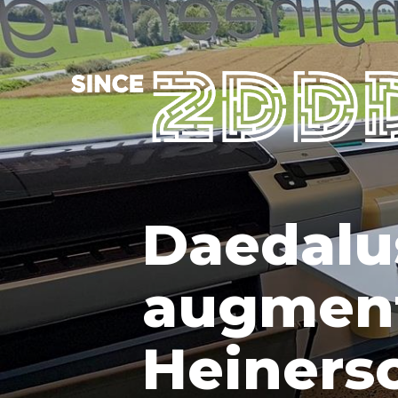
Daedalu
augment
Heiners