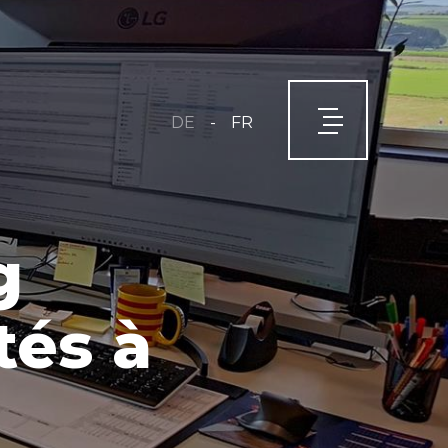
-
DE
FR
g
tés à
É