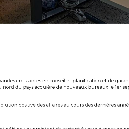
Structures
Infrastructures
Énergie
Sécurité et santé
PROJETS
CARRIÈRE
CONTACT
Interlocuteurs
INFO@DAEDALUS.LU
+352 26 87 03 55
des croissantes en conseil et planification et de gara
e du nord du pays acquière de nouveaux bureaux le 1er 
ution positive des affaires au cours des dernières ann