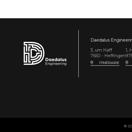
Daedalus Engineering 
3, um Haff
1, 
7650 - Heffingen
975
ITINÉRAIRE
© 20