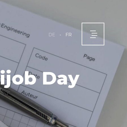
-
DE
FR
ijob Day
É