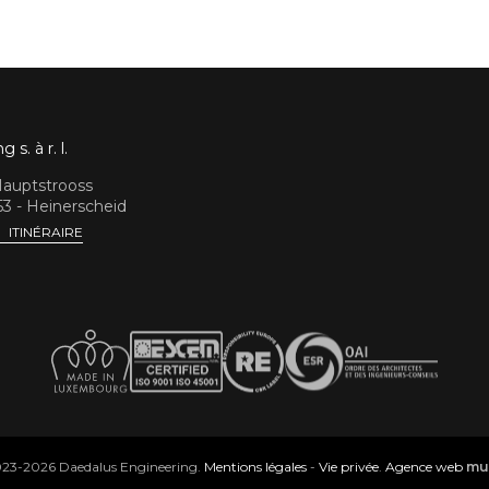
s. à r. l.
Hauptstrooss
3 - Heinerscheid
ITINÉRAIRE
23-2026 Daedalus Engineering.
Mentions légales
-
Vie privée
.
Agence web
mu