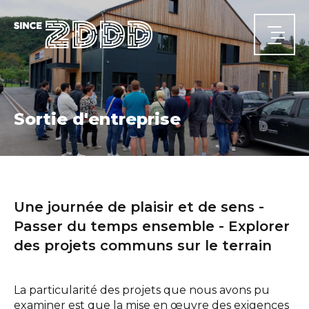
Sortie d'entreprise
ACCUEIL
Actualités
Une journée de plaisir et de sens -
Passer du temps ensemble - Explorer
A PROPOS
Qui nous sommes
Notre parcours
Nos équipes
des projets communs sur le terrain
DOMAINES D'ACTIVITÉ
Structures
Infrastructures
Énergie
Sécurité et santé
PROJETS
CARRIÈRE
La particularité des projets que nous avons pu
CONTACT
examiner est que la mise en œuvre des exigences