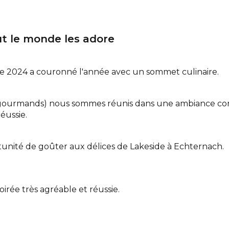
Structures
Infrastructures
Énergie
Sécurité et santé
PROJETS
ut le monde les adore
CARRIÈRE
CONTACT
e 2024 a couronné l'année avec un sommet culinaire.
Interlocuteurs
 gourmands) nous sommes réunis dans une ambiance conv
éussie.
INFO@DAEDALUS.LU
+352 26 87 03 55
tunité de goûter aux délices de Lakeside à Echternach.
rée très agréable et réussie.