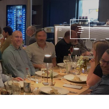
-
DE
FR
É